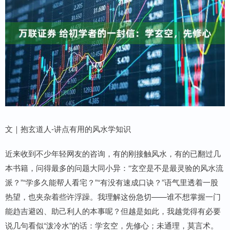
文｜抱玄道人-讲点有用的风水学知识
近来收到不少年轻网友的咨询，有的刚接触风水，有的已翻过几
本书籍，问得最多的问题大同小异：“玄空是不是最灵验的风水流
派？”“学多久能帮人看宅？”“有没有速成口诀？”语气里透着一股
热望，也夹杂着些许浮躁。我理解这份急切——谁不想掌握一门
能趋吉避凶、助己利人的本事呢？但越是如此，我越觉得有必要
说几句看似“泼冷水”的话：学玄空，先修心；未通理，莫言术。