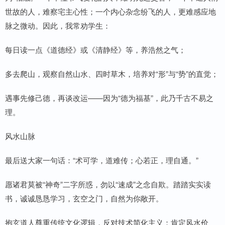
世故的人，难察宅主心性；一个内心杂念纷飞的人，更难感应地
脉之微动。因此，我常劝学生：
每日读一点《道德经》或《清静经》等，养浩然之气；
多去爬山，观察自然山水、四时草木，培养对“形”与“势”的直觉；
遇事先修己德，再谈改运——因为“德为福基”，此乃千古不易之
理。
风水山脉
最后送大家一句话：“术可学，道难传；心若正，理自通。”
愿诸君莫被“神奇”二字所惑，勿以“速成”之念自欺。踏踏实实读
书，诚诚恳恳学习，玄空之门，自然为你敞开。
抱玄道人尊重传统文化逻辑，反对技术简化主义；肯定风水价