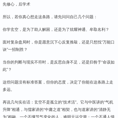
先修心，后学术
所以，若你真心想走这条路，请先问问自己几个问题：
你学玄空，是为了助人解困，还是为了炫耀神通、牟取名利？
面对复杂盘局时，你是愿意沉下心反复推敲，还是只想找“万能口
诀”一招制胜？
当你的判断与现实不符时，是反思自身不足，还是归咎于“命该如
此”？
这些问题没有标准答案，但你的态度，决定了你能在这条路上走
多远。
再说几句实在话：玄空不是孤立的“技术活”。它与中医讲的“气机
升降”相通，与儒家讲的“中庸之道”相契，也与道家讲的“清静无
为”相融。一个不懂节气变化的人，难明元运交替；一个不通人情