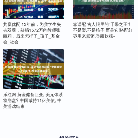
共赢优配 13年前，为救学生失
靠谱配 古人眼里的“千果之王”!
去双腿，获捐1572万的教师张
不是梨,不是柿子,而是它!搭配红
丽莉，后来怎样了_孩子_基金
枣用来煮粥,香甜软糯~
会_社会
乐红网 黄金储备巨变, 美元体系
将崩盘? 中国减持11亿美债, 中
美游戏结束