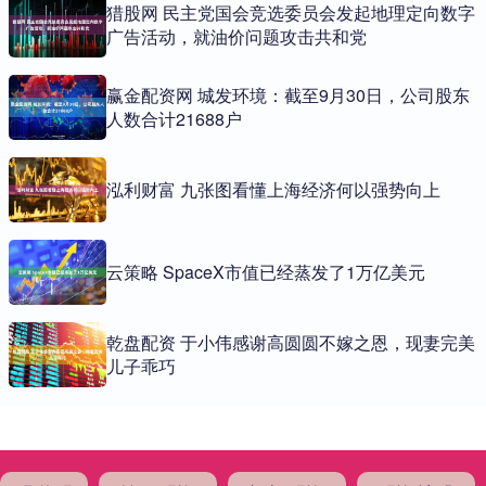
猎股网 民主党国会竞选委员会发起地理定向数字
广告活动，就油价问题攻击共和党
赢金配资网 城发环境：截至9月30日，公司股东
人数合计21688户
泓利财富 九张图看懂上海经济何以强势向上
云策略 SpaceX市值已经蒸发了1万亿美元
乾盘配资 于小伟感谢高圆圆不嫁之恩，现妻完美
儿子乖巧