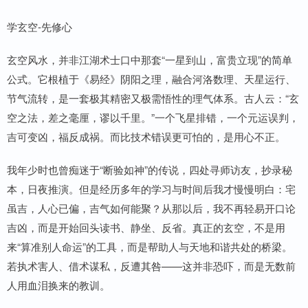
学玄空-先修心
玄空风水，并非江湖术士口中那套“一星到山，富贵立现”的简单
公式。它根植于《易经》阴阳之理，融合河洛数理、天星运行、
节气流转，是一套极其精密又极需悟性的理气体系。古人云：“玄
空之法，差之毫厘，谬以千里。”一个飞星排错，一个元运误判，
吉可变凶，福反成祸。而比技术错误更可怕的，是用心不正。
我年少时也曾痴迷于“断验如神”的传说，四处寻师访友，抄录秘
本，日夜推演。但是经历多年的学习与时间后我才慢慢明白：宅
虽吉，人心已偏，吉气如何能聚？从那以后，我不再轻易开口论
吉凶，而是开始回头读书、静坐、反省。真正的玄空，不是用
来“算准别人命运”的工具，而是帮助人与天地和谐共处的桥梁。
若执术害人、借术谋私，反遭其咎——这并非恐吓，而是无数前
人用血泪换来的教训。