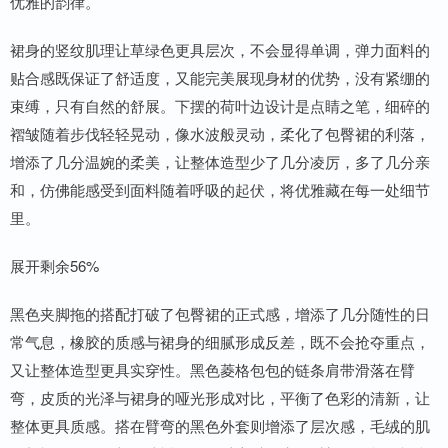
优雅的韵律。
裙身的竖纹肌理让草绿色更具层次，不会显得单调，弹力面料的
贴合感既保证了舒适度，又能完美展现身材的优势，没有紧绷的
束缚，只有自然的舒展。下摆的荷叶边设计是点睛之笔，细碎的
褶皱随着步伐轻轻晃动，像水波般灵动，柔化了包臀裙的利落，
增添了几分温婉的柔美，让整体造型少了几分凌厉，多了几分亲
和，仿佛能感受到面料随着呼吸的起伏，将优雅藏在每一处细节
里。
展开剩余56%
黑色夹脚拖的搭配打破了包臀裙的正式感，增添了几分随性的日
常气息，橡胶的质感与裙身的细腻形成反差，既不会抢夺重点，
又让整体造型更具实穿性。黑色菱格包包的链条肩带滑落在臂
弯，皮质的光泽与裙身的哑光形成对比，平衡了色彩的清新，让
整体更具质感。搭在臂弯的黑色外套则增添了层次感，毛绒的肌