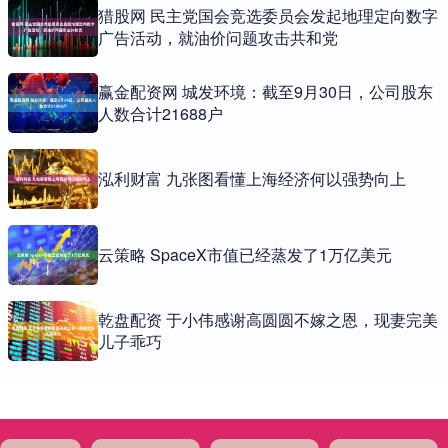
猎股网 民主党国会竞选委员会发起地理定向数字
广告活动，就油价问题攻击共和党
赢金配资网 城发环境：截至9月30日，公司股东
人数合计21688户
泓利财富 九张图看懂上海经济何以强势向上
云策略 SpaceX市值已经蒸发了1万亿美元
乾盘配资 于小伟感谢高圆圆不嫁之恩，现妻完美
儿子乖巧