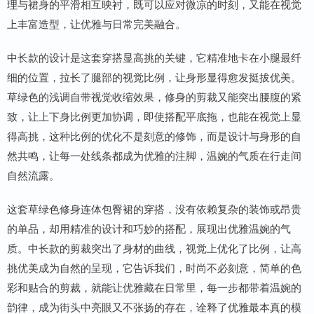
理与裙身的平滑相互映衬，既可以应对微凉的时刻，又能在视觉
上丰富造型，让优雅与日常完美融合。
中长款的设计是这套穿搭显高挑的关键，它精准地卡在小腿最纤
细的位置，拉长了腿部的视觉比例，让身形显得愈发挺拔优美。
草绿色的浅调自带视觉收缩效果，修身的剪裁又能突出腰腹的紧
致，让上下身比例更加协调，即使搭配平底拖，也能在视觉上显
得高挑，这种比例的优化不是刻意的修饰，而是设计与身形的自
然共鸣，让每一处线条都成为优雅的注脚，温婉的气质在行走间
自然流露。
这套草绿色修身连体包臀裙的穿搭，没有依赖复杂的装饰或昂贵
的单品，却用精准的设计和巧妙的搭配，展现出优雅温婉的气
质。中长款的剪裁突出了身材的曲线，视觉上优化了比例，让高
挑优美成为自然的呈现，它告诉我们，时尚不必刻意，简单的色
彩和贴合的剪裁，就能让优雅藏在日常里，每一步都带着温婉的
韵律，成为街头中亮眼又不张扬的存在，诠释了优雅最本真的模