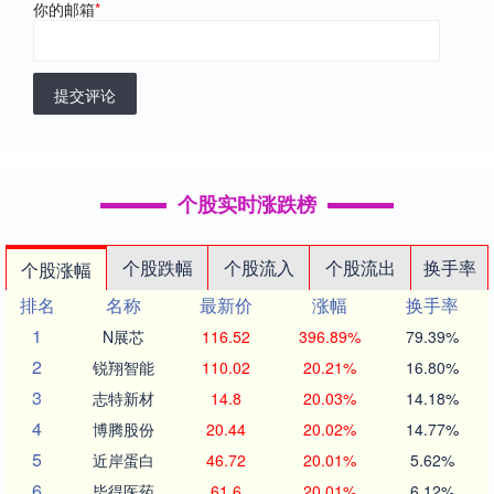
你的邮箱
*
提交评论
个股实时涨跌榜
个股跌幅
个股流入
个股流出
换手率
个股涨幅
排名
名称
最新价
涨幅
换手率
1
N展芯
116.52
396.89%
79.39%
2
锐翔智能
110.02
20.21%
16.80%
3
志特新材
14.8
20.03%
14.18%
4
博腾股份
20.44
20.02%
14.77%
5
近岸蛋白
46.72
20.01%
5.62%
6
毕得医药
61.6
20.01%
6.12%