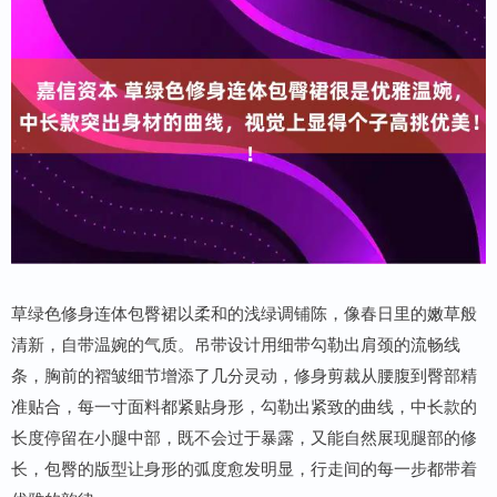
草绿色修身连体包臀裙以柔和的浅绿调铺陈，像春日里的嫩草般
清新，自带温婉的气质。吊带设计用细带勾勒出肩颈的流畅线
条，胸前的褶皱细节增添了几分灵动，修身剪裁从腰腹到臀部精
准贴合，每一寸面料都紧贴身形，勾勒出紧致的曲线，中长款的
长度停留在小腿中部，既不会过于暴露，又能自然展现腿部的修
长，包臀的版型让身形的弧度愈发明显，行走间的每一步都带着