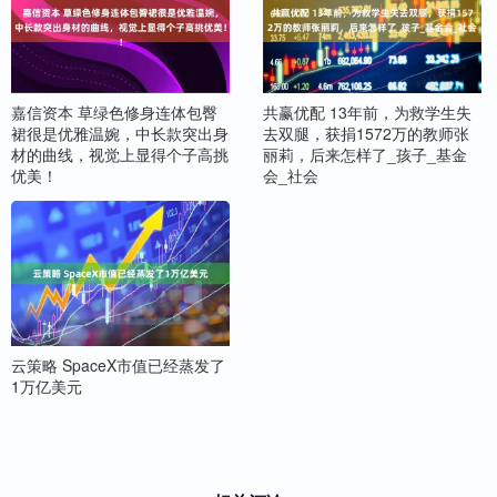
嘉信资本 草绿色修身连体包臀
共赢优配 13年前，为救学生失
裙很是优雅温婉，中长款突出身
去双腿，获捐1572万的教师张
材的曲线，视觉上显得个子高挑
丽莉，后来怎样了_孩子_基金
优美！
会_社会
云策略 SpaceX市值已经蒸发了
1万亿美元