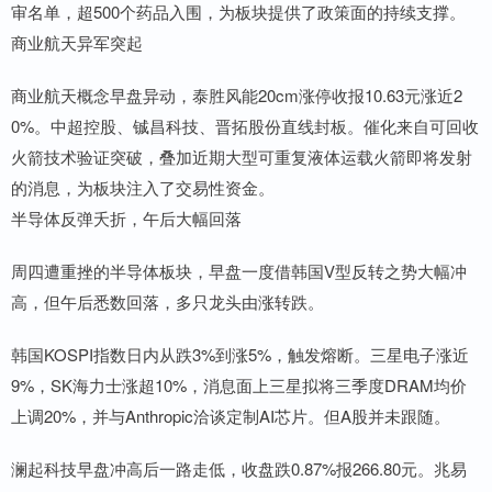
审名单，超500个药品入围，为板块提供了政策面的持续支撑。
商业航天异军突起
商业航天概念早盘异动，泰胜风能20cm涨停收报10.63元涨近2
0%。中超控股、铖昌科技、晋拓股份直线封板。催化来自可回收
火箭技术验证突破，叠加近期大型可重复液体运载火箭即将发射
的消息，为板块注入了交易性资金。
半导体反弹夭折，午后大幅回落
周四遭重挫的半导体板块，早盘一度借韩国V型反转之势大幅冲
高，但午后悉数回落，多只龙头由涨转跌。
韩国KOSPI指数日内从跌3%到涨5%，触发熔断。三星电子涨近
9%，SK海力士涨超10%，消息面上三星拟将三季度DRAM均价
上调20%，并与Anthropic洽谈定制AI芯片。但A股并未跟随。
澜起科技早盘冲高后一路走低，收盘跌0.87%报266.80元。兆易