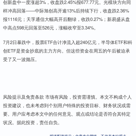
创新盘中一度涨超3%，收盘跌2.45%报677.77元。光模块方向同
样冲高回落——中际旭创高开逾13%后持续下行，收盘跌2.36%
报1116元；天孚通信大幅高开后翻绿，收跌0.27%；新易盛从盘
中高点598元回落至526元，涨幅收窄至3.34%。
7月2日暴跌中，股票ETF合计净流入超240亿元，半导体ETF和科
创ETF是资金抄底的主力方向。但这些资金在周五的午后被迫承
受了又一波抛压。
风险提示及免责条款 市场有风险，投资需谨慎。本文不构成个人
投资建议，也未考虑到个别用户特殊的投资目标、财务状况或需
要。用户应考虑本文中的任何意见、观点或结论是否符合其特定
状况。据此投资，责任自负。
明道配资提示：文章来自网络，不代表本站观点。