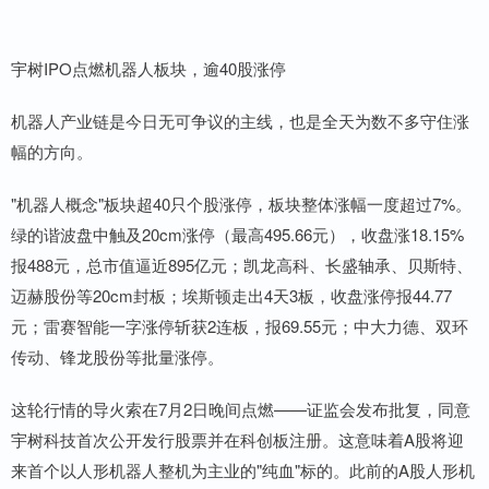
宇树IPO点燃机器人板块，逾40股涨停
机器人产业链是今日无可争议的主线，也是全天为数不多守住涨
幅的方向。
"机器人概念"板块超40只个股涨停，板块整体涨幅一度超过7%。
绿的谐波盘中触及20cm涨停（最高495.66元），收盘涨18.15%
报488元，总市值逼近895亿元；凯龙高科、长盛轴承、贝斯特、
迈赫股份等20cm封板；埃斯顿走出4天3板，收盘涨停报44.77
元；雷赛智能一字涨停斩获2连板，报69.55元；中大力德、双环
传动、锋龙股份等批量涨停。
这轮行情的导火索在7月2日晚间点燃——证监会发布批复，同意
宇树科技首次公开发行股票并在科创板注册。这意味着A股将迎
来首个以人形机器人整机为主业的"纯血"标的。此前的A股人形机