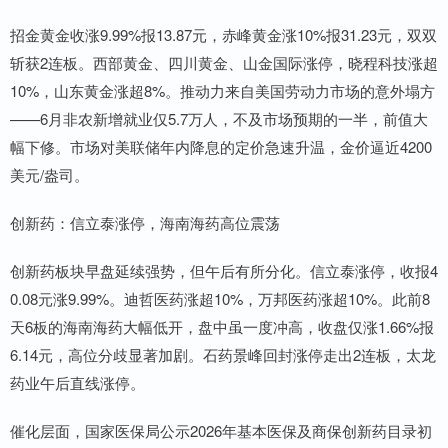
招金黄金收涨9.99%报13.87元，赤峰黄金涨10%报31.23元，双双
斩获2连板。西部黄金、四川黄金、山金国际涨停，晓程科技涨超
10%，山东黄金涨超8%。推动力来自美国劳动力市场的意外塌方
——6月非农新增就业仅5.7万人，不及市场预期的一半，前值大
幅下修。市场对美联储年内降息的定价急速升温，金价逼近4200
美元/盎司。
创新药：信立泰涨停，海南海药高位震荡
创新药板块早盘延续强势，但午后有所分化。信立泰涨停，收报4
0.08元涨9.99%。迪哲医药涨超10%，万邦医药涨超10%。此前8
天6板的海南海药大幅低开，盘中虽一度冲高，收盘仅涨1.66%报
6.14元，高位分歧显著加剧。石药景峰回封涨停走出2连板，太龙
药业午后直线涨停。
催化层面，国家医保局公示2026年基本医保及商保创新药目录初