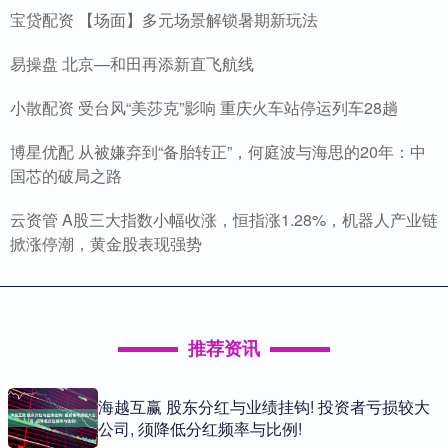
宝贷配资 【场面】多元场景解锁暑期新玩法
易操盘 北京—和田再添新直飞航线
小散配资 受台风“美莎克”影响 重庆火车站停运列车28趟
博星优配 从被嫌弃到“备胎转正”，何庭波与海思的20年：中
国芯的破局之路
云资管 A股三大指数小幅收涨，恒指涨1.28%，机器人产业链
掀涨停潮，黄金股表现强势
推荐资讯
海越互赢 股东分红与业绩挂钩! 投资者亏损较大
公司, 须降低分红频率与比例!