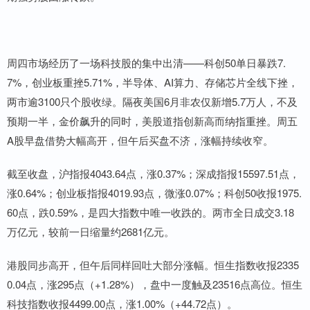
周四市场经历了一场科技股的集中出清——科创50单日暴跌7.
7%，创业板重挫5.71%，半导体、AI算力、存储芯片全线下挫，
两市逾3100只个股收绿。隔夜美国6月非农仅新增5.7万人，不及
预期一半，金价飙升的同时，美股道指创新高而纳指重挫。周五
A股早盘借势大幅高开，但午后买盘不济，涨幅持续收窄。
截至收盘，沪指报4043.64点，涨0.37%；深成指报15597.51点，
涨0.64%；创业板指报4019.93点，微涨0.07%；科创50收报1975.
60点，跌0.59%，是四大指数中唯一收跌的。两市全日成交3.18
万亿元，较前一日缩量约2681亿元。
港股同步高开，但午后同样回吐大部分涨幅。恒生指数收报2335
0.04点，涨295点（+1.28%），盘中一度触及23516点高位。恒生
科技指数收报4499.00点，涨1.00%（+44.72点）。