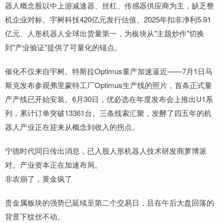
器人概念股以中上游减速器、丝杠、传感器供应商为主，缺乏整
机企业对标。宇树科技420亿元发行估值、2025年扣非净利5.91
亿元、人形机器人全球出货量第一，为板块从"主题炒作"切换
到"产业验证"提供了可量化的锚点。
催化不仅来自宇树。特斯拉Optimus量产加速逼近——7月1日马
斯克发布参观弗里蒙特工厂Optimus生产线的照片，首条正式量
产产线已开始安装。6月30日，优必选在年度发布会上推出U1系
列，累计订单突破13361台。三条线索汇聚，发酵了四五年的机
器人产业正在迎来从概念到收入的拐点。
宁德时代同日传出消息，已入股人形机器人技术研发商萝博派
对。产业资本正在加速布局。
非农崩了，黄金疯了
贵金属板块的强势已延续至第二个交易日，且在午后大盘回落的
背景下纹丝不动。