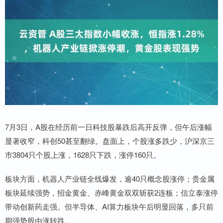
7月3日，A股在经历前一日科技股暴跌后高开反弹，但午后涨幅
显著收窄，科创50甚至翻绿。盘面上，个股涨多跌少，沪深京三
市3804只个股上涨，1628只下跌，涨停160只。
板块方面，机器人产业链全线爆发，逾40只概念股涨停；贵金属
板块延续强势，招金黄金、赤峰黄金双双斩获2连板；信立泰涨停
带动创新药走强。但半导体、AI算力板块午后明显回落，多只前
期强势股由涨转跌。