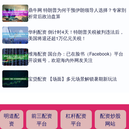
鼎牛网 特朗普为何干预伊朗领导人选择？专家剖
析背后政治盘算
华利配资 倒计时4天！特朗普关税被判违法后，
美国将退还超1万亿元关税！
维海配资 国台办：已在脸书（Facebook）平台
开设账号，欢迎海内外网友关注
宝贷配资 【场面】多元场景解锁暑期新玩法
明道配
前三配资
杠杆配资
配资炒股
资
平台
平台
网站