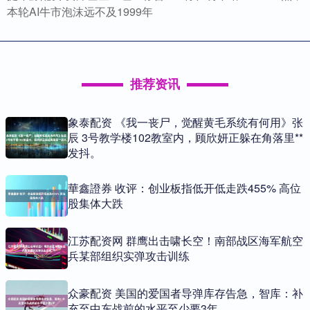
本轮AI牛市泡沫远不及1999年
推荐资讯
象泰配资 《我一丧尸，觉醒黄毛系统有何用》张
辰 3号教学楼102教室内，顾欣妍正躲在角落里**
发抖。
華鑫證券 收评：创业板指低开低走跌455% 高位
股集体大跌
江苏配资网 群鹰出击啸长空！南部战区海军航空
兵某部组织实弹攻击训练
众豪配资 美国的爱国者导弹库存告急，智库：补
充至中东战前的水平至少要3年