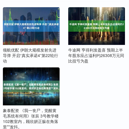
领航优配 伊朗大规模发射先进
牛途网 亨得利发盈喜 预期上半
导弹 开启“真实承诺4”第22轮行
年股东应占溢利约26308万元同
动
比扭亏为盈
象泰配资 《我一丧尸，觉醒黄
毛系统有何用》张辰 3号教学楼
102教室内，顾欣妍正躲在角落
里**发抖。