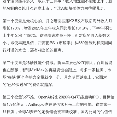
这个溢价能撑多久，取决于三件事：收入增速能不能追上来，新
的AI标的会以什么速度上市，全球AI板块整体方向往哪儿走。
第一个变量是最核心的。月之暗面披露K2.5发布以后海外收入月
增长170%，智谱2025年全年收入同比增长131.9%，下半年环比
上半年又涨了180%。这些增速本身不慢，但对应的收入基数太
小，即使再翻几倍，距离把PS（市销率）从550倍压到和美国同
行对话的水位，还有相当长的距离。
第二个变量是稀缺性能否持续。阶跃星辰已经在排队，百川智能
也在酝酿，智谱MiniMax的再融资也会跟上。每多一家挂牌，市
场“稀缺”两个字的含金量就少一分。月之暗面越晚上，它面对
的“已经买过AI”的资金就越深。
第三个变量说不准。OpenAI传出2026年Q4可能启动IPO，目标估
值1万亿美元；Anthropic也在评估10月份上市的可能。这两家一
旦挂牌，全球AI资产的定价锚会被重新校准，国内公司的估值倍