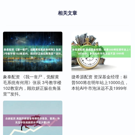
相关文章
象泰配资 《我一丧尸，觉醒黄
捷希源配资 资深基金经理：标
毛系统有何用》张辰 3号教学楼
普500将在明年站上10000点，
102教室内，顾欣妍正躲在角落
本轮AI牛市泡沫远不及1999年
里**发抖。