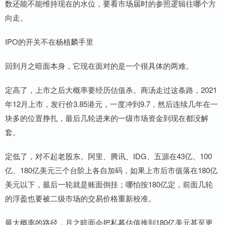
数还能不能维持现在的水位，要看市场届时的参照逻辑往哪个方
向走。
IPO的开关不在杨植麟手里
回到月之暗面本身，它现在面对的是一个很具体的两难。
定高了，上市之后大概率要经历估值杀。商汤走过这条路，2021
年12月上市，发行价3.85港元，一度冲到9.7，然后连续几年在一
块多的位置挣扎，最后几轮进来的一级市场资金到现在都没解
套。
定低了，对不起老股东。阿里、腾讯、IDG、五源在43亿、100
亿、180亿美元三个台阶上各自加码，如果上市后市值落在180亿
美元以下，最后一轮就是账面倒挂；哪怕按180亿定，前面几轮
的浮盈也要被二级市场的交易价格重新校准。
最大概率的路径，月之暗面会把私募估值推到180亿美元甚至更