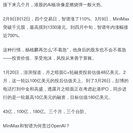
接下来几个月，港股的AI板块像是燃烧弹一般火热。
2月9日到12日，四个交易日，智谱涨了110%。3月9日，MiniMax
突破千元股，最高摸到1330港元。到四月中旬，智谱年内涨幅接
近700%。
这种行情，杨植麟再怎么“不着急”，他身后的股东也不会不着急
——投资价值、享受泡沫，风投从来善于算账。
1月20日，澎湃报道，月之暗面C+轮融资投前估值48亿美元。2
月，这一轮以100亿美元的投后估值关上。到了3月26日，彭博的
电话打到中金和高盛，透露月之暗面正在考虑赴港IPO，同步进
行的是一轮最高10亿美元的融资，目标估值180亿美元。
43亿，100亿，180亿。三个月，三个台阶。
MiniMax和智谱为何贵过OpenAI？