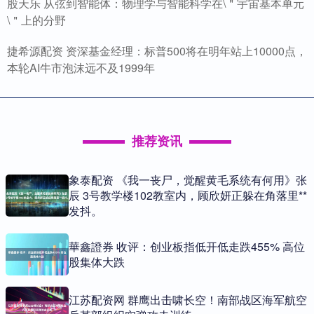
股天乐 从弦到智能体：物理学与智能科学在\＂宇宙基本单元
\＂上的分野
捷希源配资 资深基金经理：标普500将在明年站上10000点，
本轮AI牛市泡沫远不及1999年
推荐资讯
象泰配资 《我一丧尸，觉醒黄毛系统有何用》张
辰 3号教学楼102教室内，顾欣妍正躲在角落里**
发抖。
華鑫證券 收评：创业板指低开低走跌455% 高位
股集体大跌
江苏配资网 群鹰出击啸长空！南部战区海军航空