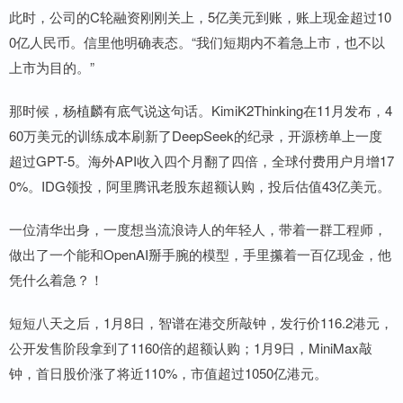
此时，公司的C轮融资刚刚关上，5亿美元到账，账上现金超过10
0亿人民币。信里他明确表态。“我们短期内不着急上市，也不以
上市为目的。”
那时候，杨植麟有底气说这句话。KimiK2Thinking在11月发布，4
60万美元的训练成本刷新了DeepSeek的纪录，开源榜单上一度
超过GPT-5。海外API收入四个月翻了四倍，全球付费用户月增17
0%。IDG领投，阿里腾讯老股东超额认购，投后估值43亿美元。
一位清华出身，一度想当流浪诗人的年轻人，带着一群工程师，
做出了一个能和OpenAI掰手腕的模型，手里攥着一百亿现金，他
凭什么着急？！
短短八天之后，1月8日，智谱在港交所敲钟，发行价116.2港元，
公开发售阶段拿到了1160倍的超额认购；1月9日，MiniMax敲
钟，首日股价涨了将近110%，市值超过1050亿港元。