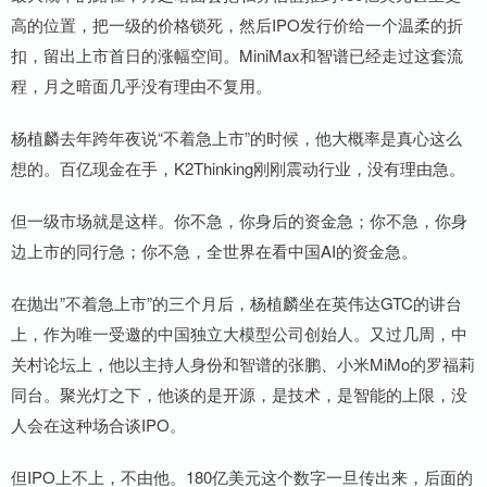
高的位置，把一级的价格锁死，然后IPO发行价给一个温柔的折
扣，留出上市首日的涨幅空间。MiniMax和智谱已经走过这套流
程，月之暗面几乎没有理由不复用。
杨植麟去年跨年夜说“不着急上市”的时候，他大概率是真心这么
想的。百亿现金在手，K2Thinking刚刚震动行业，没有理由急。
但一级市场就是这样。你不急，你身后的资金急；你不急，你身
边上市的同行急；你不急，全世界在看中国AI的资金急。
在抛出”不着急上市”的三个月后，杨植麟坐在英伟达GTC的讲台
上，作为唯一受邀的中国独立大模型公司创始人。又过几周，中
关村论坛上，他以主持人身份和智谱的张鹏、小米MiMo的罗福莉
同台。聚光灯之下，他谈的是开源，是技术，是智能的上限，没
人会在这种场合谈IPO。
但IPO上不上，不由他。180亿美元这个数字一旦传出来，后面的