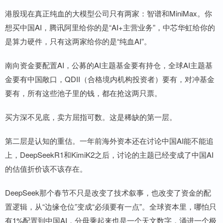
港股现在真正纯血的大模型公司只有两家：智谱和MiniMax。你
想买中国AI，腾讯阿里给你的是“AI+主营业务”，中芯华虹给你的
是算力硬件，只有这两家给你的是“纯血AI”。
南向资金要配置AI，公募的AI主题基金要有持仓，全球AI主题基
金要有中国敞口，QDII（合格境内机构投资者）要有，对冲基金
要有，所有这些池子里的钱，都在抢这两只票。
买方深不见底，卖方屈指可数。这是稀缺的第一层。
第二层是认知的重估。一年前海外资本还在讨论中国AI能不能追
上，DeepSeekR1和KimiK2之后，讨论的主题已经变成了中国AI
的估值折价该不该存在。
DeepSeek那个春节不只是改变了技术叙事，也改变了资金的配
置逻辑，从“边缘仓位”变成“必须要有一点”。全球资本里，哪怕只
有1%配置到中国AI，分母乘起来也是一个天文数字，涌进一个极