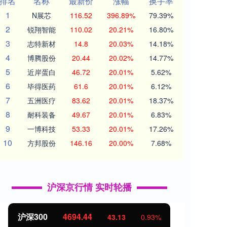
排名
名称
最新价
涨幅
换手率
1
N展芯
116.52
396.89%
79.39%
2
锐翔智能
110.02
20.21%
16.80%
3
志特新材
14.8
20.03%
14.18%
4
博腾股份
20.44
20.02%
14.77%
5
近岸蛋白
46.72
20.01%
5.62%
6
毕得医药
61.6
20.01%
6.12%
7
五洲医疗
83.62
20.01%
18.37%
8
耐科装备
49.67
20.01%
6.83%
9
一博科技
53.33
20.01%
17.26%
10
方邦股份
146.16
20.00%
7.68%
沪深京行情 实时轮播
沪深300
4694.44
北证
43.13
0.93%