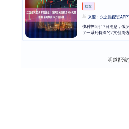
红盘
来源：永之胜配资APP
快科技5月17日消息，俄
了一系列特殊的\"文创周边
明道配资
上证指数
3940.04
0
2.13%
39.68
1.02