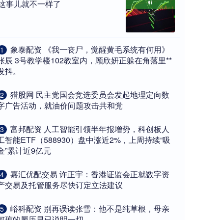
这事儿就不一样了
​象泰配资 《我一丧尸，觉醒黄毛系统有何用》
1
张辰 3号教学楼102教室内，顾欣妍正躲在角落里**
发抖。
​猎股网 民主党国会竞选委员会发起地理定向数
2
字广告活动，就油价问题攻击共和党
​富邦配资 人工智能引领半年报增势，科创板人
3
工智能ETF（588930）盘中涨近2%，上周持续“吸
金”累计近9亿元
​嘉汇优配交易 许正宇：香港证监会正就数字资
4
产交易及托管服务尽快订定立法建议
​峪科配资 别再误读张雪：他不是纯草根，母亲
5
何琼的履历早已说明一切