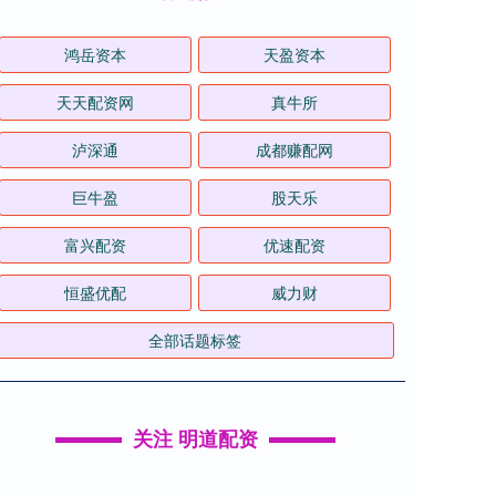
鸿岳资本
天盈资本
天天配资网
真牛所
泸深通
成都赚配网
巨牛盈
股天乐
富兴配资
优速配资
恒盛优配
威力财
全部话题标签
关注 明道配资