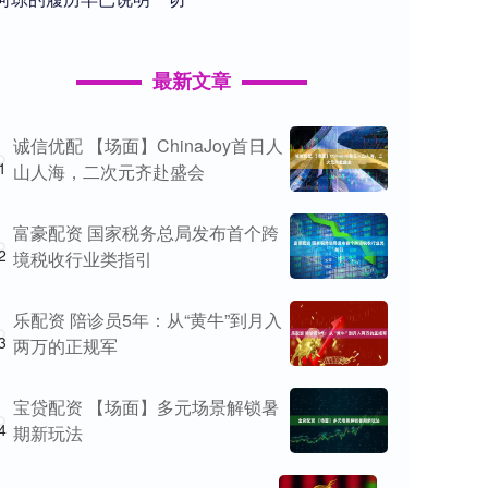
最新文章
诚信优配 【场面】ChinaJoy首日人
1
山人海，二次元齐赴盛会
富豪配资 国家税务总局发布首个跨
2
境税收行业类指引
乐配资 陪诊员5年：从“黄牛”到月入
3
两万的正规军
宝贷配资 【场面】多元场景解锁暑
4
期新玩法