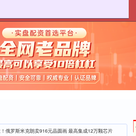
明道配资
前三配资平台
杠杆配资平台
！俄罗斯米克朗卖916元晶圆画 最高集成12万颗芯片