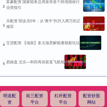
富豪配资 国家税务总局发布首个跨境税收行
2
业类指引
乐配资 陪诊员5年：从“黄牛”到月入两万的正
3
规军
宝贷配资 【场面】多元场景解锁暑期新玩法
4
易操盘 北京—和田再添新直飞航线
5
明道配
前三配资
杠杆配资
配资炒股
资
平台
平台
网站