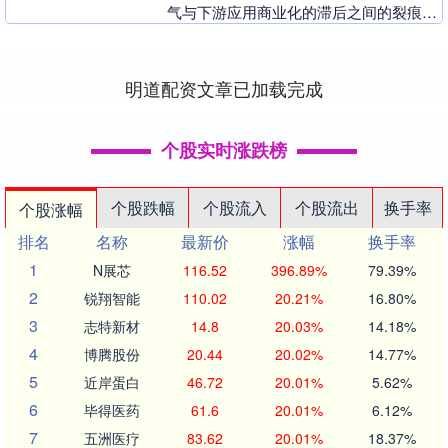
气与下游应用商业化的滞后之间的裂痕日
益显现，而这一矛盾的解决方向，将决定
本轮AI行情究....
明道配资文章已加载完成
个股实时涨跌榜
个股跌幅
个股流入
个股流出
换手率
个股涨幅
排名
名称
最新价
涨幅
换手率
1
N展芯
116.52
396.89%
79.39%
2
锐翔智能
110.02
20.21%
16.80%
3
志特新材
14.8
20.03%
14.18%
4
博腾股份
20.44
20.02%
14.77%
5
近岸蛋白
46.72
20.01%
5.62%
6
毕得医药
61.6
20.01%
6.12%
7
五洲医疗
83.62
20.01%
18.37%