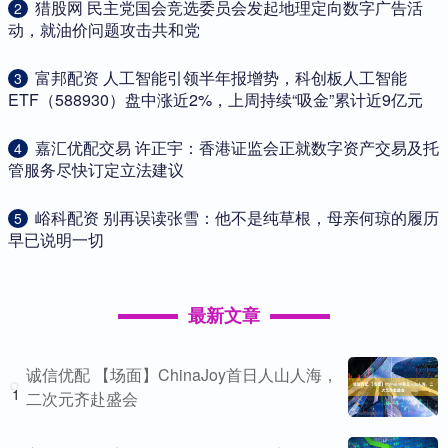
​猎股网 民主党国会竞选委员会发起地理定向数字广告活
2
动，就油价问题攻击共和党
​富邦配资 人工智能引领半年报增势，科创板人工智能
3
ETF（588930）盘中涨近2%，上周持续“吸金”累计近9亿元
​嘉汇优配交易 许正宇：香港证监会正就数字资产交易及托
4
管服务尽快订定立法建议
​峪科配资 别再误读张雪：他不是纯草根，母亲何琼的履历
5
早已说明一切
最新文章
诚信优配 【场面】ChinaJoy首日人山人海，
1
二次元齐赴盛会