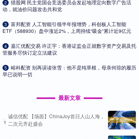
​猎股网 民主党国会竞选委员会发起地理定向数字广告活
2
动，就油价问题攻击共和党
​富邦配资 人工智能引领半年报增势，科创板人工智能
3
ETF（588930）盘中涨近2%，上周持续“吸金”累计近9亿元
​嘉汇优配交易 许正宇：香港证监会正就数字资产交易及托
4
管服务尽快订定立法建议
​峪科配资 别再误读张雪：他不是纯草根，母亲何琼的履历
5
早已说明一切
最新文章
诚信优配 【场面】ChinaJoy首日人山人海，
1
二次元齐赴盛会