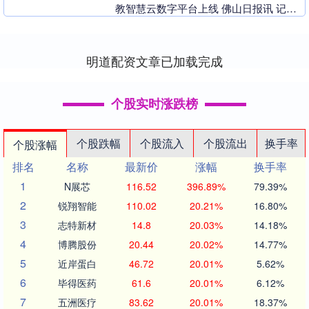
教智慧云数字平台上线 佛山日报讯 记者
黄佳慧报道：近日，禅城区2026年全国
学....
明道配资文章已加载完成
个股实时涨跌榜
个股跌幅
个股流入
个股流出
换手率
个股涨幅
排名
名称
最新价
涨幅
换手率
1
N展芯
116.52
396.89%
79.39%
2
锐翔智能
110.02
20.21%
16.80%
3
志特新材
14.8
20.03%
14.18%
4
博腾股份
20.44
20.02%
14.77%
5
近岸蛋白
46.72
20.01%
5.62%
6
毕得医药
61.6
20.01%
6.12%
7
五洲医疗
83.62
20.01%
18.37%