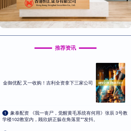
推荐资讯
金御优配 又一收购！吉利全资拿下三家公司
​象泰配资 《我一丧尸，觉醒黄毛系统有何用》张辰 3号教
1
学楼102教室内，顾欣妍正躲在角落里**发抖。