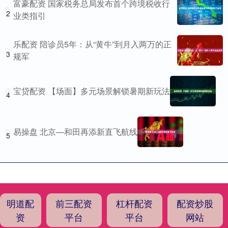
富豪配资 国家税务总局发布首个跨境税收行
2
业类指引
乐配资 陪诊员5年：从“黄牛”到月入两万的正
3
规军
宝贷配资 【场面】多元场景解锁暑期新玩法
4
易操盘 北京—和田再添新直飞航线
5
明道配
前三配资
杠杆配资
配资炒股
资
平台
平台
网站